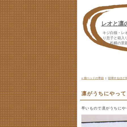
レオと凛
キジ白猫・レ
り息子と箱入
と、札幌の里
« 猫ベッドの季節
|
喧嘩するほど仲
凛がうちにやって
早いもので凛がうちにや