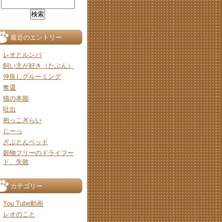
最近のエントリー
レオとルンバ
飼い主が好き（たぶん）
仲良しグルーミング
奪還
猫の本能
吐出
抱っこぎらい
じーっ
ざぶとんベッド
穀物フリーのドライフー
ド、失敗
カテゴリー
You Tube動画
レオのこと