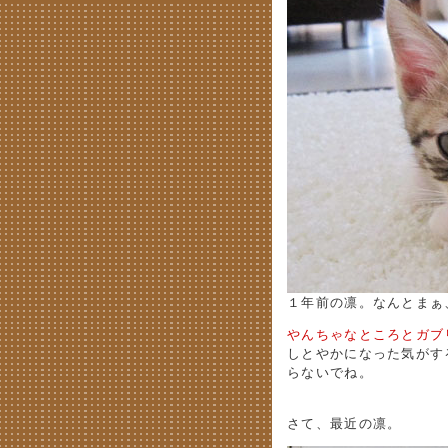
１年前の凛。なんとまぁ
やんちゃなところとガブ
しとやかになった気がす
らないでね。
さて、最近の凛。