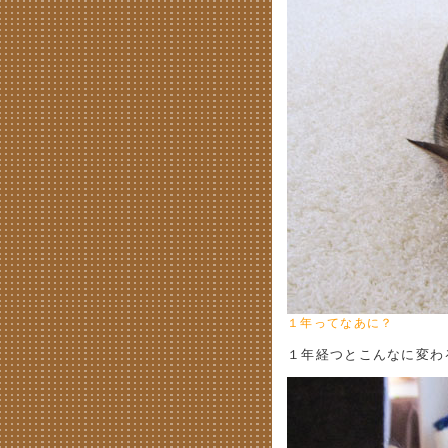
１年ってなあに？
１年経つとこんなに変わ