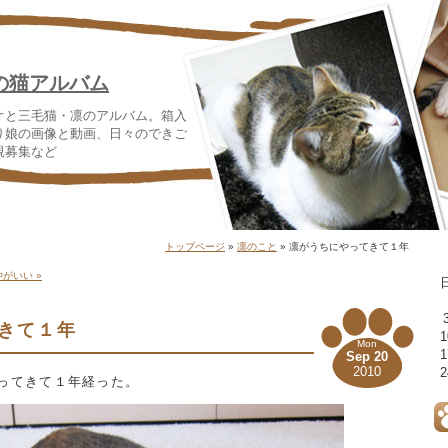
の猫アルバム
オと三毛猫・凛のアルバム。箱入
り娘の画像と動画、日々のできご
親募集など
トップページ
»
凛のこと
» 凛がうちにやってきて１年
がいい »
きて１年
1
Mon
1
Sep 20
2010
2
ってきて１年経った。