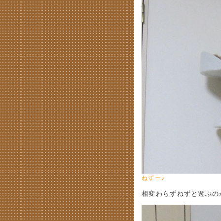
ねずー♪
相変わらずねずと遊ぶの