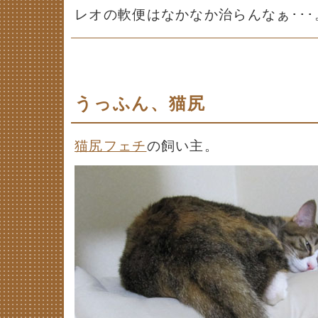
レオの軟便はなかなか治らんなぁ･･･
うっふん、猫尻
猫尻フェチ
の飼い主。