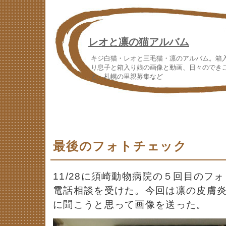
レオと凛の猫アルバム
キジ白猫・レオと三毛猫・凛のアルバム。箱
り息子と箱入り娘の画像と動画、日々のでき
と、札幌の里親募集など
最後のフォトチェック
11/28に須崎動物病院の５回目のフ
電話相談を受けた。今回は凛の皮膚
に聞こうと思って画像を送った。