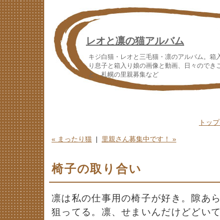
レオと凛の猫アルバム
キジ白猫・レオと三毛猫・凛のアルバム。箱
り息子と箱入り娘の画像と動画、日々のでき
と、札幌の里親募集など
トップ
« まったり猫
|
里親さん募集中です！ »
椅子の取り合い
凛は私の仕事用の椅子が好き。隙あ
狙ってる。凛、せまいんだけどどい